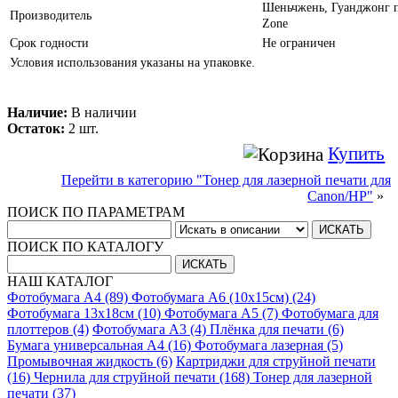
Шеньчжень, Гуанджонг про
Производитель
Zone
Срок годности
Не ограничен
Условия использования указаны на упаковке.
Наличие:
В наличии
Остаток:
2 шт.
Купить
Перейти в категорию "Тонер для лазерной печати для
Canon/HP"
»
ПОИСК ПО ПАРАМЕТРАМ
ПОИСК ПО КАТАЛОГУ
НАШ КАТАЛОГ
Фотобумага A4 (89)
Фотобумага A6 (10х15см) (24)
Фотобумага 13х18см (10)
Фотобумага A5 (7)
Фотобумага для
плоттеров (4)
Фотобумага A3 (4)
Плёнка для печати (6)
Бумага универсальная A4 (16)
Фотобумага лазерная (5)
Промывочная жидкость (6)
Картриджи для струйной печати
(16)
Чернила для струйной печати (168)
Тонер для лазерной
печати (37)