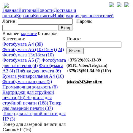
Главная
Витрина
Новости
Доставка и
оплата
Корзина
Контакты
Информация для посетителей
Логин:
Пароль:
Вход
В вашей
корзине
0 товаров
Категории:
Поиск:
Фотобумага A4 (89)
Фотобумага A6 (10х15см) (24)
Фотобумага 13х18см (10)
Фотобумага A5 (7)
Фотобумага
+375(29)892-13-39
для плоттеров (4)
Фотобумага
(МТС,Viber,Telegram)
A3 (4)
Плёнка для печати (6)
+375(25)501-34-90 (Life)
Бумага универсальная A4 (16)
Фотобумага лазерная (5)
jelezka242@mail.ru
Промывочная жидкость (6)
Картриджи для струйной
печати (16)
Чернила для
струйной печати (168)
Тонер
для лазерной печати (37)
Тонер для лазерной печати для
HP (3)
Тонер для лазерной печати для
Canon/HP (16)