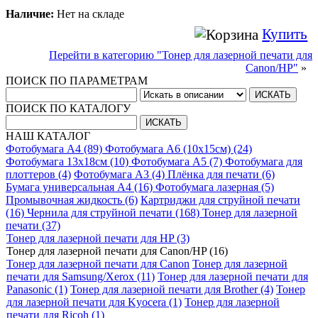
Наличие:
Нет на складе
Купить
Перейти в категорию "Тонер для лазерной печати для
Canon/HP"
»
ПОИСК ПО ПАРАМЕТРАМ
ПОИСК ПО КАТАЛОГУ
НАШ КАТАЛОГ
Фотобумага A4 (89)
Фотобумага A6 (10х15см) (24)
Фотобумага 13х18см (10)
Фотобумага A5 (7)
Фотобумага для
плоттеров (4)
Фотобумага A3 (4)
Плёнка для печати (6)
Бумага универсальная A4 (16)
Фотобумага лазерная (5)
Промывочная жидкость (6)
Картриджи для струйной печати
(16)
Чернила для струйной печати (168)
Тонер для лазерной
печати (37)
Тонер для лазерной печати для HP (3)
Тонер для лазерной печати для Canon/HP (16)
Тонер для лазерной печати для Canon
Тонер для лазерной
печати для Samsung/Xerox (11)
Тонер для лазерной печати для
Panasonic (1)
Тонер для лазерной печати для Brother (4)
Тонер
для лазерной печати для Kyocera (1)
Тонер для лазерной
печати для Ricoh (1)