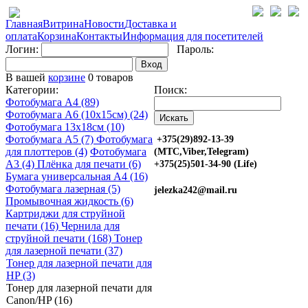
Главная
Витрина
Новости
Доставка и
оплата
Корзина
Контакты
Информация для посетителей
Логин:
Пароль:
Вход
В вашей
корзине
0 товаров
Категории:
Поиск:
Фотобумага A4 (89)
Фотобумага A6 (10х15см) (24)
Фотобумага 13х18см (10)
Фотобумага A5 (7)
Фотобумага
+375(29)892-13-39
для плоттеров (4)
Фотобумага
(МТС,Viber,Telegram)
A3 (4)
Плёнка для печати (6)
+375(25)501-34-90 (Life)
Бумага универсальная A4 (16)
Фотобумага лазерная (5)
jelezka242@mail.ru
Промывочная жидкость (6)
Картриджи для струйной
печати (16)
Чернила для
струйной печати (168)
Тонер
для лазерной печати (37)
Тонер для лазерной печати для
HP (3)
Тонер для лазерной печати для
Canon/HP (16)