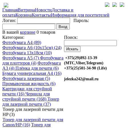
Главная
Витрина
Новости
Доставка и
оплата
Корзина
Контакты
Информация для посетителей
Логин:
Пароль:
Вход
В вашей
корзине
0 товаров
Категории:
Поиск:
Фотобумага A4 (89)
Фотобумага A6 (10х15см) (24)
Фотобумага 13х18см (10)
Фотобумага A5 (7)
Фотобумага
+375(29)892-13-39
для плоттеров (4)
Фотобумага
(МТС,Viber,Telegram)
A3 (4)
Плёнка для печати (6)
+375(25)501-34-90 (Life)
Бумага универсальная A4 (16)
Фотобумага лазерная (5)
jelezka242@mail.ru
Промывочная жидкость (6)
Картриджи для струйной
печати (16)
Чернила для
струйной печати (168)
Тонер
для лазерной печати (37)
Тонер для лазерной печати для
HP (3)
Тонер для лазерной печати для
Canon/HP (16)
Тонер для