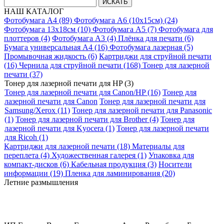
НАШ КАТАЛОГ
Фотобумага A4 (89)
Фотобумага A6 (10х15см) (24)
Фотобумага 13х18см (10)
Фотобумага A5 (7)
Фотобумага для
плоттеров (4)
Фотобумага A3 (4)
Плёнка для печати (6)
Бумага универсальная A4 (16)
Фотобумага лазерная (5)
Промывочная жидкость (6)
Картриджи для струйной печати
(16)
Чернила для струйной печати (168)
Тонер для лазерной
печати (37)
Тонер для лазерной печати для HP (3)
Тонер для лазерной печати для Canon/HP (16)
Тонер для
лазерной печати для Canon
Тонер для лазерной печати для
Samsung/Xerox (11)
Тонер для лазерной печати для Panasonic
(1)
Тонер для лазерной печати для Brother (4)
Тонер для
лазерной печати для Kyocera (1)
Тонер для лазерной печати
для Ricoh (1)
Картриджи для лазерной печати (18)
Материалы для
переплета (4)
Художественная галерея (1)
Упаковка для
компакт-дисков (6)
Кабельная продукция (3)
Носители
информации (19)
Пленка для ламинирования (20)
Летние размышления