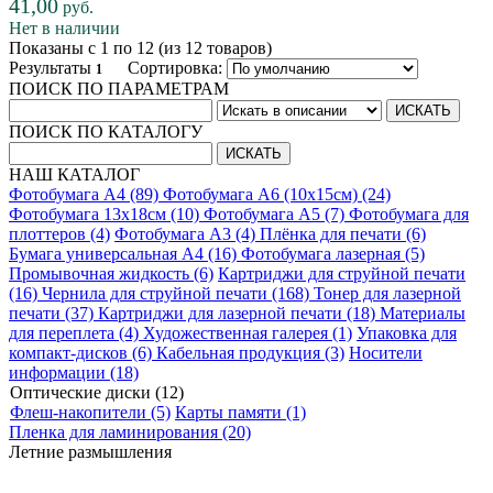
41,00
руб.
Нет в наличии
Показаны с 1 по 12 (из 12 товаров)
Результаты
Сортировка:
1
ПОИСК ПО ПАРАМЕТРАМ
ПОИСК ПО КАТАЛОГУ
НАШ КАТАЛОГ
Фотобумага A4 (89)
Фотобумага A6 (10х15см) (24)
Фотобумага 13х18см (10)
Фотобумага A5 (7)
Фотобумага для
плоттеров (4)
Фотобумага A3 (4)
Плёнка для печати (6)
Бумага универсальная A4 (16)
Фотобумага лазерная (5)
Промывочная жидкость (6)
Картриджи для струйной печати
(16)
Чернила для струйной печати (168)
Тонер для лазерной
печати (37)
Картриджи для лазерной печати (18)
Материалы
для переплета (4)
Художественная галерея (1)
Упаковка для
компакт-дисков (6)
Кабельная продукция (3)
Носители
информации (18)
Оптические диски (12)
Флеш-накопители (5)
Карты памяти (1)
Пленка для ламинирования (20)
Летние размышления