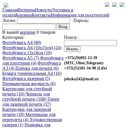
Главная
Витрина
Новости
Доставка и
оплата
Корзина
Контакты
Информация для посетителей
Логин:
Пароль:
Вход
В вашей
корзине
0 товаров
Категории:
Поиск:
Фотобумага A4 (89)
Фотобумага A6 (10х15см) (24)
Фотобумага 13х18см (10)
Фотобумага A5 (7)
Фотобумага
+375(29)892-13-39
для плоттеров (4)
Фотобумага
(МТС,Viber,Telegram)
A3 (4)
Плёнка для печати (6)
+375(25)501-34-90 (Life)
Бумага универсальная A4 (16)
Фотобумага лазерная (5)
jelezka242@mail.ru
Промывочная жидкость (6)
Картриджи для струйной
печати (16)
Чернила для
струйной печати (168)
Тонер
для лазерной печати (37)
Картриджи для лазерной
печати (18)
Материалы для
переплета (4)
Художественная
галерея (1)
Упаковка для