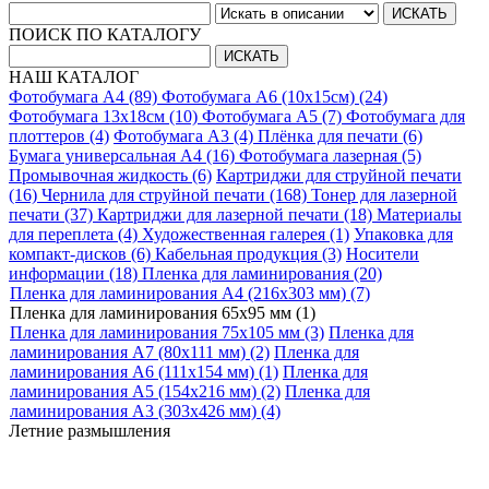
ПОИСК ПО КАТАЛОГУ
НАШ КАТАЛОГ
Фотобумага A4 (89)
Фотобумага A6 (10х15см) (24)
Фотобумага 13х18см (10)
Фотобумага A5 (7)
Фотобумага для
плоттеров (4)
Фотобумага A3 (4)
Плёнка для печати (6)
Бумага универсальная A4 (16)
Фотобумага лазерная (5)
Промывочная жидкость (6)
Картриджи для струйной печати
(16)
Чернила для струйной печати (168)
Тонер для лазерной
печати (37)
Картриджи для лазерной печати (18)
Материалы
для переплета (4)
Художественная галерея (1)
Упаковка для
компакт-дисков (6)
Кабельная продукция (3)
Носители
информации (18)
Пленка для ламинирования (20)
Пленка для ламинирования A4 (216х303 мм) (7)
Пленка для ламинирования 65х95 мм (1)
Пленка для ламинирования 75х105 мм (3)
Пленка для
ламинирования A7 (80х111 мм) (2)
Пленка для
ламинирования A6 (111х154 мм) (1)
Пленка для
ламинирования A5 (154х216 мм) (2)
Пленка для
ламинирования A3 (303х426 мм) (4)
Летние размышления