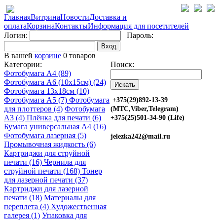
Главная
Витрина
Новости
Доставка и
оплата
Корзина
Контакты
Информация для посетителей
Логин:
Пароль:
Вход
В вашей
корзине
0 товаров
Категории:
Поиск:
Фотобумага A4 (89)
Фотобумага A6 (10х15см) (24)
Фотобумага 13х18см (10)
Фотобумага A5 (7)
Фотобумага
+375(29)892-13-39
для плоттеров (4)
Фотобумага
(МТС,Viber,Telegram)
A3 (4)
Плёнка для печати (6)
+375(25)501-34-90 (Life)
Бумага универсальная A4 (16)
Фотобумага лазерная (5)
jelezka242@mail.ru
Промывочная жидкость (6)
Картриджи для струйной
печати (16)
Чернила для
струйной печати (168)
Тонер
для лазерной печати (37)
Картриджи для лазерной
печати (18)
Материалы для
переплета (4)
Художественная
галерея (1)
Упаковка для