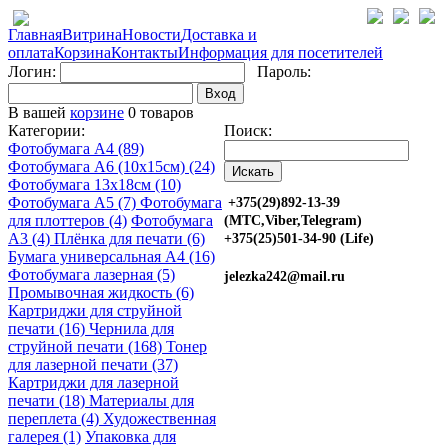
Главная
Витрина
Новости
Доставка и
оплата
Корзина
Контакты
Информация для посетителей
Логин:
Пароль:
Вход
В вашей
корзине
0 товаров
Категории:
Поиск:
Фотобумага A4 (89)
Фотобумага A6 (10х15см) (24)
Фотобумага 13х18см (10)
Фотобумага A5 (7)
Фотобумага
+375(29)892-13-39
для плоттеров (4)
Фотобумага
(МТС,Viber,Telegram)
A3 (4)
Плёнка для печати (6)
+375(25)501-34-90 (Life)
Бумага универсальная A4 (16)
Фотобумага лазерная (5)
jelezka242@mail.ru
Промывочная жидкость (6)
Картриджи для струйной
печати (16)
Чернила для
струйной печати (168)
Тонер
для лазерной печати (37)
Картриджи для лазерной
печати (18)
Материалы для
переплета (4)
Художественная
галерея (1)
Упаковка для