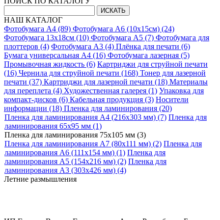
ПОИСК ПО КАТАЛОГУ
НАШ КАТАЛОГ
Фотобумага A4 (89)
Фотобумага A6 (10х15см) (24)
Фотобумага 13х18см (10)
Фотобумага A5 (7)
Фотобумага для
плоттеров (4)
Фотобумага A3 (4)
Плёнка для печати (6)
Бумага универсальная A4 (16)
Фотобумага лазерная (5)
Промывочная жидкость (6)
Картриджи для струйной печати
(16)
Чернила для струйной печати (168)
Тонер для лазерной
печати (37)
Картриджи для лазерной печати (18)
Материалы
для переплета (4)
Художественная галерея (1)
Упаковка для
компакт-дисков (6)
Кабельная продукция (3)
Носители
информации (18)
Пленка для ламинирования (20)
Пленка для ламинирования A4 (216х303 мм) (7)
Пленка для
ламинирования 65х95 мм (1)
Пленка для ламинирования 75х105 мм (3)
Пленка для ламинирования A7 (80х111 мм) (2)
Пленка для
ламинирования A6 (111х154 мм) (1)
Пленка для
ламинирования A5 (154х216 мм) (2)
Пленка для
ламинирования A3 (303х426 мм) (4)
Летние размышления