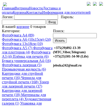
Главная
Витрина
Новости
Доставка и
оплата
Корзина
Контакты
Информация для посетителей
Логин:
Пароль:
Вход
В вашей
корзине
0 товаров
Категории:
Поиск:
Фотобумага A4 (89)
Фотобумага A6 (10х15см) (24)
Фотобумага 13х18см (10)
Фотобумага A5 (7)
Фотобумага
+375(29)892-13-39
для плоттеров (4)
Фотобумага
(МТС,Viber,Telegram)
A3 (4)
Плёнка для печати (6)
+375(25)501-34-90 (Life)
Бумага универсальная A4 (16)
Фотобумага лазерная (5)
jelezka242@mail.ru
Промывочная жидкость (6)
Картриджи для струйной
печати (16)
Чернила для
струйной печати (168)
Тонер
для лазерной печати (37)
Картриджи для лазерной
печати (18)
Материалы для
переплета (4)
Художественная
галерея (1)
Упаковка для