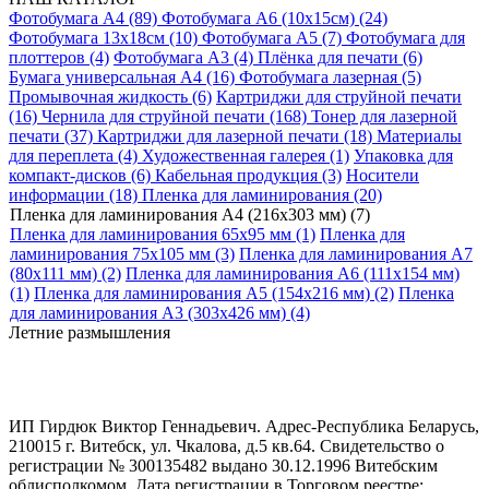
Фотобумага A4 (89)
Фотобумага A6 (10х15см) (24)
Фотобумага 13х18см (10)
Фотобумага A5 (7)
Фотобумага для
плоттеров (4)
Фотобумага A3 (4)
Плёнка для печати (6)
Бумага универсальная A4 (16)
Фотобумага лазерная (5)
Промывочная жидкость (6)
Картриджи для струйной печати
(16)
Чернила для струйной печати (168)
Тонер для лазерной
печати (37)
Картриджи для лазерной печати (18)
Материалы
для переплета (4)
Художественная галерея (1)
Упаковка для
компакт-дисков (6)
Кабельная продукция (3)
Носители
информации (18)
Пленка для ламинирования (20)
Пленка для ламинирования A4 (216х303 мм) (7)
Пленка для ламинирования 65х95 мм (1)
Пленка для
ламинирования 75х105 мм (3)
Пленка для ламинирования A7
(80х111 мм) (2)
Пленка для ламинирования A6 (111х154 мм)
(1)
Пленка для ламинирования A5 (154х216 мм) (2)
Пленка
для ламинирования A3 (303х426 мм) (4)
Летние размышления
ИП Гирдюк Виктор Геннадьевич. Адрес-Республика Беларусь,
210015 г. Витебск, ул. Чкалова, д.5 кв.64. Свидетельство о
регистрации № 300135482 выдано 30.12.1996 Витебским
облисполкомом. Дата регистрации в Торговом реестре: