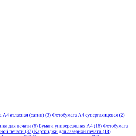
 A4 атласная (сатин) (3)
Фотобумага A4 суперглянцевая (2)
нка для печати (6)
Бумага универсальная A4 (16)
Фотобумага
рной печати (37)
Картриджи для лазерной печати (18)