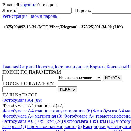
В вашей
корзине
0 товаров
Логин:
Пароль:
Регистрация
Забыл пароль
+375(29)892-13-39 (МТС,Viber,Telegram) +375(25
Главная
Витрина
Новости
Доставка и оплата
Корзина
Контакты
Ин
ПОИСК ПО ПАРАМЕТРАМ
ПОИСК ПО КАТАЛОГУ
НАШ КАТАЛОГ
Фотобумага A4 (89)
Фотобумага A4 глянцевая (27)
Фотобумага A4 глянцевая двухсторонняя (6)
Фотобумага A4 мат
Фотобумага A4 магнитная (3)
Фотобумага A4 термотрансферная
Фотобумага A6 (10х15см) (24)
Фотобумага 13х18см (10)
Фотобу
лазерная (5)
Промывочная жидкость (6)
Картриджи для струйно