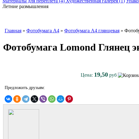
Материалы для переплета (4)
Художественная галерея (1)
Упако
Летние размышления
Главная
»
Фотобумага A4
»
Фотобумага A4 глянцевая
» Фотобу
Фотобумага Lomond Глянец экон
19,50
Цена:
руб
Предложить друзьям: