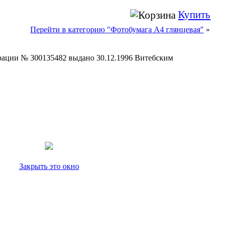
Купить
Перейти в категорию "Фотобумага A4 глянцевая"
»
страции № 300135482 выдано 30.12.1996 Витебским
Закрыть это окно