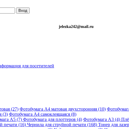
Вход
)501-34-90 (Life) jelezka242@mail.ru
формация для посетителей
овая (27)
Фотобумага A4 матовая двухсторонняя (10)
Фотобумага
 (3)
Фотобумага A4 самоклеящаяся (8)
мага A5 (7)
Фотобумага для плоттеров (4)
Фотобумага A3 (4)
Плё
й печати (16)
Чернила для струйной печати (168)
Тонер для лазе