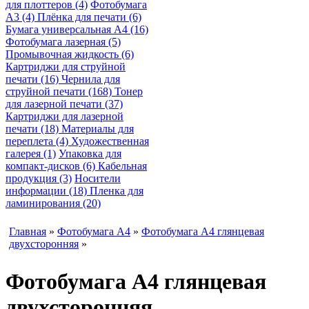
для плоттеров (4)
Фотобумага
A3 (4)
Плёнка для печати (6)
Бумага универсальная A4 (16)
Фотобумага лазерная (5)
Промывочная жидкость (6)
Картриджи для струйной
печати (16)
Чернила для
струйной печати (168)
Тонер
для лазерной печати (37)
Картриджи для лазерной
печати (18)
Материалы для
переплета (4)
Художественная
галерея (1)
Упаковка для
компакт-дисков (6)
Кабельная
продукция (3)
Носители
информации (18)
Пленка для
ламинирования (20)
Главная
»
Фотобумага A4
»
Фотобумага A4 глянцевая
двухсторонняя
»
Фотобумага A4 глянцевая
двухсторонняя