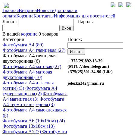
Главная
Витрина
Новости
Доставка и
оплата
Корзина
Контакты
Информация для посетителей
Логин:
Пароль:
Вход
В вашей
корзине
0 товаров
Категории:
Поиск:
Фотобумага A4 (89)
Фотобумага A4 глянцевая (27)
Фотобумага A4 глянцевая
двухсторонняя (6)
+375(29)892-13-39
Фотобумага A4 матовая (27)
(МТС,Viber,Telegram)
Фотобумага A4 матовая
+375(25)501-34-90 (Life)
двухсторонняя (10)
Фотобумага A4 атласная
jelezka242@mail.ru
(сатин) (3)
Фотобумага A4
суперглянцевая (2)
Фотобумага
A4 магнитная (3)
Фотобумага
A4 термотрансферная (3)
Фотобумага A4 самоклеящаяся
(8)
Фотобумага A6 (10х15см) (24)
Фотобумага 13х18см (10)
Фотобумага A5 (7)
Фотобумага