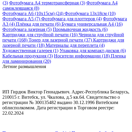
(3)
Фотобумага A4 термотрансферная (3)
Фотобумага A4
самоклеящаяся (8)
Фотобумага A6 (10х15см) (24)
Фотобумага 13х18см (10)
Фотобумага A5 (7)
Фотобумага для плоттеров (4)
Фотобумага
A3 (4)
Плёнка для печати (6)
Бумага универсальная A4 (16)
Фотобумага лазерная (5)
Промывочная жидкость (6)
Картриджи для струйной печати (16)
Чернила для струйной
печати (168)
Тонер для лазерной печати (37)
Картриджи для
лазерной печати (18)
Материалы для переплета (4)
Художественная галерея (1)
Упаковка для компакт-дисков (6)
Кабельная продукция (3)
Носители информации (18)
Пленка
для ламинирования (20)
Летние размышления
ИП Гирдюк Виктор Геннадьевич. Адрес-Республика Беларусь,
210015 г. Витебск, ул. Чкалова, д.5 кв.64. Свидетельство о
регистрации № 300135482 выдано 30.12.1996 Витебским
облисполкомом. Дата регистрации в Торговом реестре:
22.02.2024