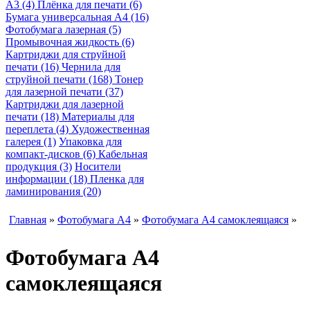
A3 (4)
Плёнка для печати (6)
Бумага универсальная A4 (16)
Фотобумага лазерная (5)
Промывочная жидкость (6)
Картриджи для струйной
печати (16)
Чернила для
струйной печати (168)
Тонер
для лазерной печати (37)
Картриджи для лазерной
печати (18)
Материалы для
переплета (4)
Художественная
галерея (1)
Упаковка для
компакт-дисков (6)
Кабельная
продукция (3)
Носители
информации (18)
Пленка для
ламинирования (20)
Главная
»
Фотобумага A4
»
Фотобумага A4 самоклеящаяся
»
Фотобумага A4
самоклеящаяся