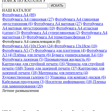
ПОИСК ПО КАТАЛОГУ
НАШ КАТАЛОГ
Фотобумага A4 (89)
Фотобумага A4 глянцевая (27)
Фотобумага A4 глянцевая
двухсторонняя (6)
Фотобумага A4 матовая (27)
Фотобумага
A4 матовая двухсторонняя (10)
Фотобумага A4 атласная
(сатин) (3)
Фотобумага A4 суперглянцевая (2)
Фотобумага A4
магнитная (3)
Фотобумага A4 термотрансферная (3)
Фотобумага A4 самоклеящаяся (8)
Фотобумага A6 (10х15см) (24)
Фотобумага 13х18см (10)
Фотобумага A5 (7)
Фотобумага для плоттеров (4)
Фотобумага
A3 (4)
Плёнка для печати (6)
Бумага универсальная A4 (16)
Фотобумага лазерная (5)
Промывочная жидкость (6)
Картриджи для струйной печати (16)
Чернила для струйной
печати (168)
Тонер для лазерной печати (37)
Картриджи для
лазерной печати (18)
Материалы для переплета (4)
Художественная галерея (1)
Упаковка для компакт-дисков (6)
Кабельная продукция (3)
Носители информации (18)
Пленка
для ламинирования (20)
Летние размышления