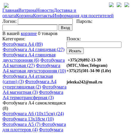
Главная
Витрина
Новости
Доставка и
оплата
Корзина
Контакты
Информация для посетителей
Логин:
Пароль:
Вход
В вашей
корзине
0 товаров
Категории:
Поиск:
Фотобумага A4 (89)
Фотобумага A4 глянцевая (27)
Фотобумага A4 глянцевая
двухсторонняя (6)
Фотобумага
+375(29)892-13-39
A4 матовая (27)
Фотобумага
(МТС,Viber,Telegram)
A4 матовая двухсторонняя (10)
+375(25)501-34-90 (Life)
Фотобумага A4 атласная
(сатин) (3)
Фотобумага A4
jelezka242@mail.ru
суперглянцевая (2)
Фотобумага
A4 магнитная (3)
Фотобумага
A4 термотрансферная (3)
Фотобумага A4 самоклеящаяся
(8)
Фотобумага A6 (10х15см) (24)
Фотобумага 13х18см (10)
Фотобумага A5 (7)
Фотобумага
для плоттеров (4)
Фотобумага