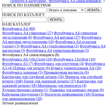
Перейти в категорию "Фотобумага A4 самоклеящаяся"
»
ПОИСК ПО ПАРАМЕТРАМ
ПОИСК ПО КАТАЛОГУ
НАШ КАТАЛОГ
Фотобумага A4 (89)
Фотобумага A4 глянцевая (27)
Фотобумага A4 глянцевая
двухсторонняя (6)
Фотобумага A4 матовая (27)
Фотобумага
A4 матовая двухсторонняя (10)
Фотобумага A4 атласная
(сатин) (3)
Фотобумага A4 суперглянцевая (2)
Фотобумага A4
магнитная (3)
Фотобумага A4 термотрансферная (3)
Фотобумага A4 самоклеящаяся (8)
Фотобумага A6 (10х15см) (24)
Фотобумага 13х18см (10)
Фотобумага A5 (7)
Фотобумага для плоттеров (4)
Фотобумага
A3 (4)
Плёнка для печати (6)
Бумага универсальная A4 (16)
Фотобумага лазерная (5)
Промывочная жидкость (6)
Картриджи для струйной печати (16)
Чернила для струйной
печати (168)
Тонер для лазерной печати (37)
Картриджи для
лазерной печати (18)
Материалы для переплета (4)
Художественная галерея (1)
Упаковка для компакт-дисков (6)
Кабельная продукция (3)
Носители информации (18)
Пленка
для ламинирования (20)
Летние размышления