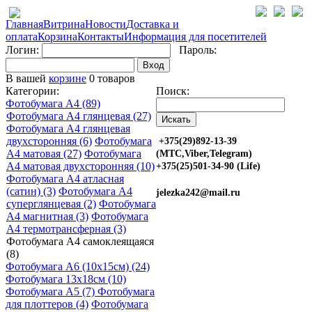
Главная
Витрина
Новости
Доставка и
оплата
Корзина
Контакты
Информация для посетителей
Логин:
Пароль:
Вход
В вашей
корзине
0 товаров
Категории:
Поиск:
Фотобумага A4 (89)
Фотобумага A4 глянцевая (27)
Фотобумага A4 глянцевая
двухсторонняя (6)
Фотобумага
+375(29)892-13-39
A4 матовая (27)
Фотобумага
(МТС,Viber,Telegram)
A4 матовая двухсторонняя (10)
+375(25)501-34-90 (Life)
Фотобумага A4 атласная
(сатин) (3)
Фотобумага A4
jelezka242@mail.ru
суперглянцевая (2)
Фотобумага
A4 магнитная (3)
Фотобумага
A4 термотрансферная (3)
Фотобумага A4 самоклеящаяся
(8)
Фотобумага A6 (10х15см) (24)
Фотобумага 13х18см (10)
Фотобумага A5 (7)
Фотобумага
для плоттеров (4)
Фотобумага