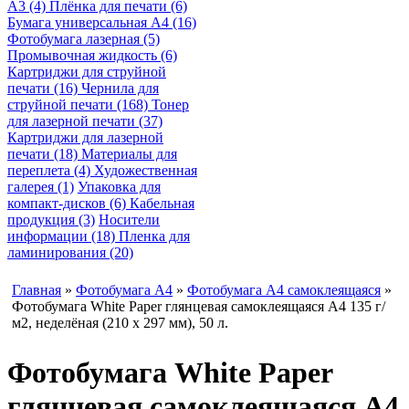
A3 (4)
Плёнка для печати (6)
Бумага универсальная A4 (16)
Фотобумага лазерная (5)
Промывочная жидкость (6)
Картриджи для струйной
печати (16)
Чернила для
струйной печати (168)
Тонер
для лазерной печати (37)
Картриджи для лазерной
печати (18)
Материалы для
переплета (4)
Художественная
галерея (1)
Упаковка для
компакт-дисков (6)
Кабельная
продукция (3)
Носители
информации (18)
Пленка для
ламинирования (20)
Главная
»
Фотобумага A4
»
Фотобумага A4 самоклеящаяся
»
Фотобумага White Paper глянцевая самоклеящаяся А4 135 г/
м2, неделёная (210 x 297 мм), 50 л.
Фотобумага White Paper
глянцевая самоклеящаяся А4