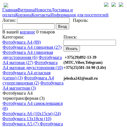
Главная
Витрина
Новости
Доставка и
оплата
Корзина
Контакты
Информация для посетителей
Логин:
Пароль:
Вход
В вашей
корзине
0 товаров
Категории:
Поиск:
Фотобумага A4 (89)
Фотобумага A4 глянцевая (27)
Фотобумага A4 глянцевая
двухсторонняя (6)
Фотобумага
+375(29)892-13-39
A4 матовая (27)
Фотобумага
(МТС,Viber,Telegram)
A4 матовая двухсторонняя (10)
+375(25)501-34-90 (Life)
Фотобумага A4 атласная
(сатин) (3)
Фотобумага A4
jelezka242@mail.ru
суперглянцевая (2)
Фотобумага
A4 магнитная (3)
Фотобумага A4
термотрансферная (3)
Фотобумага A4 самоклеящаяся
(8)
Фотобумага A6 (10х15см) (24)
Фотобумага 13х18см (10)
Фотобумага A5 (7)
Фотобумага