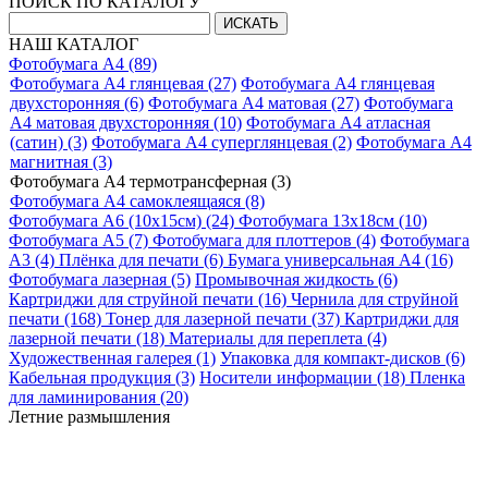
ПОИСК ПО КАТАЛОГУ
НАШ КАТАЛОГ
Фотобумага A4 (89)
Фотобумага A4 глянцевая (27)
Фотобумага A4 глянцевая
двухсторонняя (6)
Фотобумага A4 матовая (27)
Фотобумага
A4 матовая двухсторонняя (10)
Фотобумага A4 атласная
(сатин) (3)
Фотобумага A4 суперглянцевая (2)
Фотобумага A4
магнитная (3)
Фотобумага A4 термотрансферная (3)
Фотобумага A4 самоклеящаяся (8)
Фотобумага A6 (10х15см) (24)
Фотобумага 13х18см (10)
Фотобумага A5 (7)
Фотобумага для плоттеров (4)
Фотобумага
A3 (4)
Плёнка для печати (6)
Бумага универсальная A4 (16)
Фотобумага лазерная (5)
Промывочная жидкость (6)
Картриджи для струйной печати (16)
Чернила для струйной
печати (168)
Тонер для лазерной печати (37)
Картриджи для
лазерной печати (18)
Материалы для переплета (4)
Художественная галерея (1)
Упаковка для компакт-дисков (6)
Кабельная продукция (3)
Носители информации (18)
Пленка
для ламинирования (20)
Летние размышления