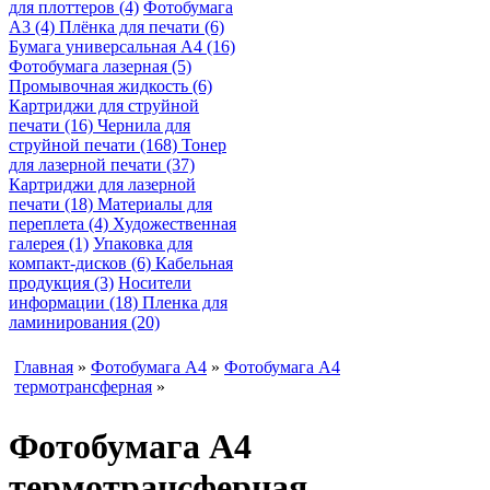
для плоттеров (4)
Фотобумага
A3 (4)
Плёнка для печати (6)
Бумага универсальная A4 (16)
Фотобумага лазерная (5)
Промывочная жидкость (6)
Картриджи для струйной
печати (16)
Чернила для
струйной печати (168)
Тонер
для лазерной печати (37)
Картриджи для лазерной
печати (18)
Материалы для
переплета (4)
Художественная
галерея (1)
Упаковка для
компакт-дисков (6)
Кабельная
продукция (3)
Носители
информации (18)
Пленка для
ламинирования (20)
Главная
»
Фотобумага A4
»
Фотобумага A4
термотрансферная
»
Фотобумага A4
термотрансферная