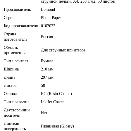
струйной печати, A4, 230 г/м2, 50 листов
Производитель
Lomond
Серия
Photo Paper
Код производителя
0102022
Страна
Россия
изготовитель
Область
Для струйных принтеров
применения
Тип носителя
Бумага
Ширина
210 мм
Длина
297 мм
Листов
50
Основа
RC (Resin Coated)
Тип покрытия
Ink Jet Coated
Двусторонний
Нет
носитель
Лицевая
Глянцевая (Glossy)
поверхность