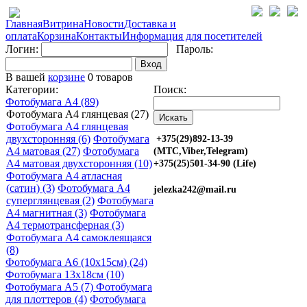
Главная
Витрина
Новости
Доставка и
оплата
Корзина
Контакты
Информация для посетителей
Логин:
Пароль:
Вход
В вашей
корзине
0 товаров
Категории:
Поиск:
Фотобумага A4 (89)
Фотобумага A4 глянцевая (27)
Фотобумага A4 глянцевая
двухсторонняя (6)
Фотобумага
+375(29)892-13-39
A4 матовая (27)
Фотобумага
(МТС,Viber,Telegram)
A4 матовая двухсторонняя (10)
+375(25)501-34-90 (Life)
Фотобумага A4 атласная
(сатин) (3)
Фотобумага A4
jelezka242@mail.ru
суперглянцевая (2)
Фотобумага
A4 магнитная (3)
Фотобумага
A4 термотрансферная (3)
Фотобумага A4 самоклеящаяся
(8)
Фотобумага A6 (10х15см) (24)
Фотобумага 13х18см (10)
Фотобумага A5 (7)
Фотобумага
для плоттеров (4)
Фотобумага