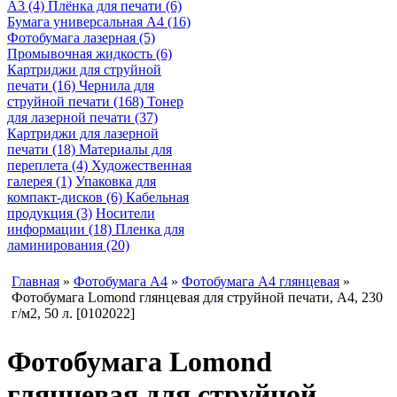
A3 (4)
Плёнка для печати (6)
Бумага универсальная A4 (16)
Фотобумага лазерная (5)
Промывочная жидкость (6)
Картриджи для струйной
печати (16)
Чернила для
струйной печати (168)
Тонер
для лазерной печати (37)
Картриджи для лазерной
печати (18)
Материалы для
переплета (4)
Художественная
галерея (1)
Упаковка для
компакт-дисков (6)
Кабельная
продукция (3)
Носители
информации (18)
Пленка для
ламинирования (20)
Главная
»
Фотобумага A4
»
Фотобумага A4 глянцевая
»
Фотобумага Lomond глянцевая для струйной печати, A4, 230
г/м2, 50 л. [0102022]
Фотобумага Lomond
глянцевая для струйной