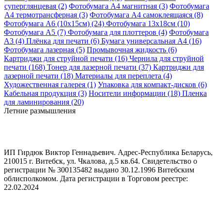
суперглянцевая (2)
Фотобумага A4 магнитная (3)
Фотобумага
A4 термотрансферная (3)
Фотобумага A4 самоклеящаяся (8)
Фотобумага A6 (10х15см) (24)
Фотобумага 13х18см (10)
Фотобумага A5 (7)
Фотобумага для плоттеров (4)
Фотобумага
A3 (4)
Плёнка для печати (6)
Бумага универсальная A4 (16)
Фотобумага лазерная (5)
Промывочная жидкость (6)
Картриджи для струйной печати (16)
Чернила для струйной
печати (168)
Тонер для лазерной печати (37)
Картриджи для
лазерной печати (18)
Материалы для переплета (4)
Художественная галерея (1)
Упаковка для компакт-дисков (6)
Кабельная продукция (3)
Носители информации (18)
Пленка
для ламинирования (20)
Летние размышления
ИП Гирдюк Виктор Геннадьевич. Адрес-Республика Беларусь,
210015 г. Витебск, ул. Чкалова, д.5 кв.64. Свидетельство о
регистрации № 300135482 выдано 30.12.1996 Витебским
облисполкомом. Дата регистрации в Торговом реестре:
22.02.2024