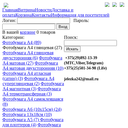
Главная
Витрина
Новости
Доставка и
оплата
Корзина
Контакты
Информация для посетителей
Логин:
Пароль:
Вход
В вашей
корзине
0 товаров
Категории:
Поиск:
Фотобумага A4 (89)
Фотобумага A4 глянцевая (27)
Фотобумага A4 глянцевая
двухсторонняя (6)
Фотобумага
+375(29)892-13-39
A4 матовая (27)
Фотобумага
(МТС,Viber,Telegram)
A4 матовая двухсторонняя (10)
+375(25)501-34-90 (Life)
Фотобумага A4 атласная
(сатин) (3)
Фотобумага A4
jelezka242@mail.ru
суперглянцевая (2)
Фотобумага
A4 магнитная (3)
Фотобумага
A4 термотрансферная (3)
Фотобумага A4 самоклеящаяся
(8)
Фотобумага A6 (10х15см) (24)
Фотобумага 13х18см (10)
Фотобумага A5 (7)
Фотобумага
для плоттеров (4)
Фотобумага