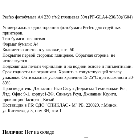
Perfeo фотобумага A4 230 г/м2 глянцевая 50л (PF-GLA4-230/50)(G04)
Универсальная односторонняя фотобумага Perfeo для струйныx
принтеров.
Тип бумаги: глянцевая
Формат бумаги: А4
Количество листов в упаковке, шт.: 50
Покрытие первой стороны: глянцевое. Обратная сторона: не
используется
Подходят для печати чернилами и на водной основе и пигментными.
Срок годности не ограничен. Хранить в сопутствующей товару
упаковке. Оптимальные условия хранения 15-25°C при влажности 20-
80%.
Производитель: Джиасинг Нью Скоуп Диджитал Технолоджи Ко.,
Лтд. Офис 9-1, корпус1-2Ф, Синьхуа Роуд, Джиашан Каунти,
провинция Чжэцзян, Китай.
Поставщик в РБ: ОДО "СПИКЛАС - М" РБ, 220029, г.Минск,
ул.Киселева, д.3, пом.3Н, ком.1
Наличие:
Нет на складе