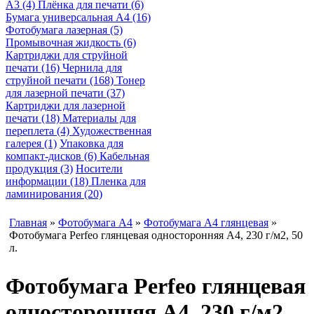
A3 (4)
Плёнка для печати (6)
Бумага универсальная A4 (16)
Фотобумага лазерная (5)
Промывочная жидкость (6)
Картриджи для струйной
печати (16)
Чернила для
струйной печати (168)
Тонер
для лазерной печати (37)
Картриджи для лазерной
печати (18)
Материалы для
переплета (4)
Художественная
галерея (1)
Упаковка для
компакт-дисков (6)
Кабельная
продукция (3)
Носители
информации (18)
Пленка для
ламинирования (20)
Главная
»
Фотобумага A4
»
Фотобумага A4 глянцевая
»
Фотобумага Perfeo глянцевая односторонняя A4, 230 г/м2, 50
л.
Фотобумага Perfeo глянцевая
односторонняя A4, 230 г/м2,