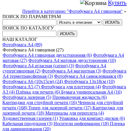
Купить
Перейти в категорию "Фотобумага A4 глянцевая"
»
ПОИСК ПО ПАРАМЕТРАМ
ПОИСК ПО КАТАЛОГУ
НАШ КАТАЛОГ
Фотобумага A4 (89)
Фотобумага A4 глянцевая (27)
Фотобумага A4 глянцевая двухсторонняя (6)
Фотобумага A4
матовая (27)
Фотобумага A4 матовая двухсторонняя (10)
Фотобумага A4 атласная (сатин) (3)
Фотобумага A4
суперглянцевая (2)
Фотобумага A4 магнитная (3)
Фотобумага
A4 термотрансферная (3)
Фотобумага A4 самоклеящаяся (8)
Фотобумага A6 (10х15см) (24)
Фотобумага 13х18см (10)
Фотобумага A5 (7)
Фотобумага для плоттеров (4)
Фотобумага
A3 (4)
Плёнка для печати (6)
Бумага универсальная A4 (16)
Фотобумага лазерная (5)
Промывочная жидкость (6)
Картриджи для струйной печати (16)
Чернила для струйной
печати (168)
Тонер для лазерной печати (37)
Картриджи для
лазерной печати (18)
Материалы для переплета (4)
Художественная галерея (1)
Упаковка для компакт-дисков (6)
Кабельная продукция (3)
Носители информации (18)
Пленка
для ламинирования (20)