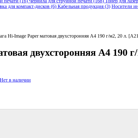
й печати (16)
Чернила для струйной печати (168)
Тонер для лазе
вка для компакт-дисков (6)
Кабельная продукция (3)
Носители и
га Hi-Image Paper матовая двухсторонняя A4 190 г/м2, 20 л. [A2
товая двухсторонняя A4 190 г/м
Нет в наличии