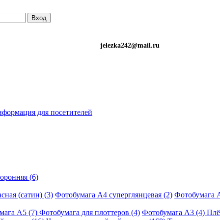
Вход
)501-34-90 (Life) jelezka242@mail.ru
формация для посетителей
оронняя (6)
сная (сатин) (3)
Фотобумага A4 суперглянцевая (2)
Фотобумага A
мага A5 (7)
Фотобумага для плоттеров (4)
Фотобумага A3 (4)
Плё