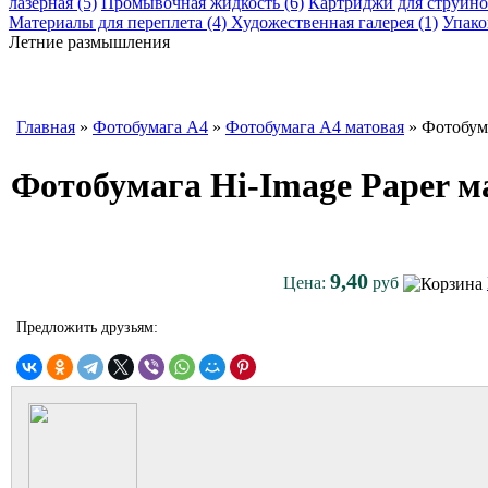
лазерная (5)
Промывочная жидкость (6)
Картриджи для струйно
Материалы для переплета (4)
Художественная галерея (1)
Упако
Летние размышления
Главная
»
Фотобумага A4
»
Фотобумага A4 матовая
» Фотобума
Фотобумага Hi-Image Paper ма
9,40
Цена:
руб
Предложить друзьям: