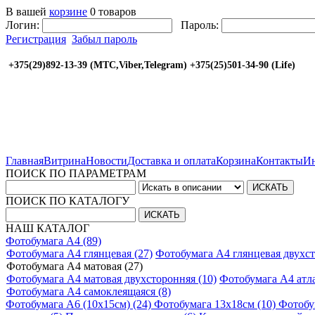
В вашей
корзине
0 товаров
Логин:
Пароль:
Регистрация
Забыл пароль
+375(29)892-13-39 (МТС,Viber,Telegram) +375(25
Главная
Витрина
Новости
Доставка и оплата
Корзина
Контакты
Ин
ПОИСК ПО ПАРАМЕТРАМ
ПОИСК ПО КАТАЛОГУ
НАШ КАТАЛОГ
Фотобумага A4 (89)
Фотобумага A4 глянцевая (27)
Фотобумага A4 глянцевая двухст
Фотобумага A4 матовая (27)
Фотобумага A4 матовая двухсторонняя (10)
Фотобумага A4 атла
Фотобумага A4 самоклеящаяся (8)
Фотобумага A6 (10х15см) (24)
Фотобумага 13х18см (10)
Фотобу