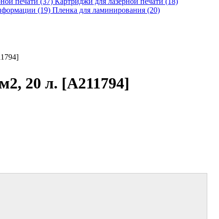
рной печати (37)
Картриджи для лазерной печати (18)
нформации (19)
Пленка для ламинирования (20)
11794]
2, 20 л. [A211794]