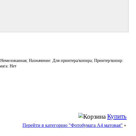
 Немелованная; Назначение: Для принтера/копира; Принтер/копир:
мага: Нет
Купить
Перейти в категорию "Фотобумага A4 матовая"
»