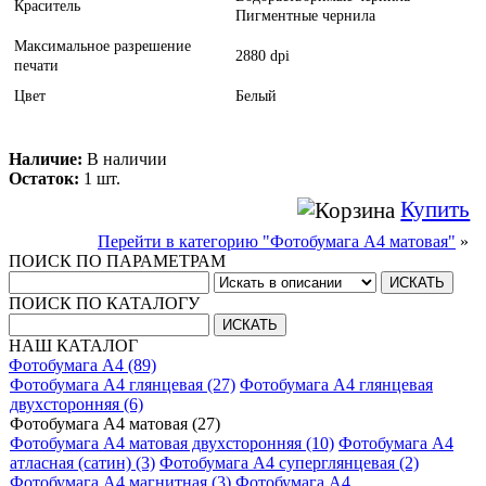
Краситель
Пигментные чернила
Максимальное разрешение
2880 dpi
печати
Цвет
Белый
Наличие:
В наличии
Остаток:
1 шт.
Купить
Перейти в категорию "Фотобумага A4 матовая"
»
ПОИСК ПО ПАРАМЕТРАМ
ПОИСК ПО КАТАЛОГУ
НАШ КАТАЛОГ
Фотобумага A4 (89)
Фотобумага A4 глянцевая (27)
Фотобумага A4 глянцевая
двухсторонняя (6)
Фотобумага A4 матовая (27)
Фотобумага A4 матовая двухсторонняя (10)
Фотобумага A4
атласная (сатин) (3)
Фотобумага A4 суперглянцевая (2)
Фотобумага A4 магнитная (3)
Фотобумага A4