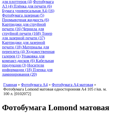
для плоттеров (4)
Фотобумага
A3 (4)
Плёнка для печати (6)
Бумага универсальная A4 (16)
Фотобумага лазерная (5)
Промывочная жидкость (6)
Картриджи для струйной
печати (16)
Чернила для
струйной печати (168)
Тонер
для лазерной печати (37)
Картриджи для лазерной
печати (18)
Материалы для
переплета (4)
Художественная
галерея (1)
Упаковка для
компакт-дисков (6)
Кабельная
продукция (3)
Носители
информации (18)
Пленка для
ламинирования (20)
Главная
»
Фотобумага A4
»
Фотобумага A4 матовая
»
Фотобумага Lomond матовая односторонняя A4 105 г/кв. м.
100 л. [0102072]
Фотобумага Lomond матовая