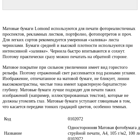
Матовые бумаги Lomond используются для печати фотореалистичных
проспектов, рекламных листков, портфолио, фотопортретов и проч.
Для легких сортов рекомендуется умеренная «заливка» листа
чернилами. Бумаги средней и высокой плотности используются при
интенсивной «заливке». Чернила быстро впитываются и сохнут.
Поэтому практически сразу можно печатать на обратной стороне.
Матовое покрытие при сильном увеличении имеет вид гористого
рельефа. Поэтому отраженный свет рассеивается под разными углами.
Изображение, отпечатанное на матовой бумаге, не бликует, линии
высококонтрастны, чистые тона имеют характерную бархатистую
глубину. Матовые бумаги лучше подходят для печати таких
изображений (например, иллюстрированных текстов), которые не
должны утомлять глаз. Матовые бумаги уступают глянцевым в том,
что касается передачи тонких градаций цветов, особенно темных.
Код
0102072
Односторонняя Матовая фотобумага д
Название
струйной печати, A4, 105 г/м2, 100 л
0102072