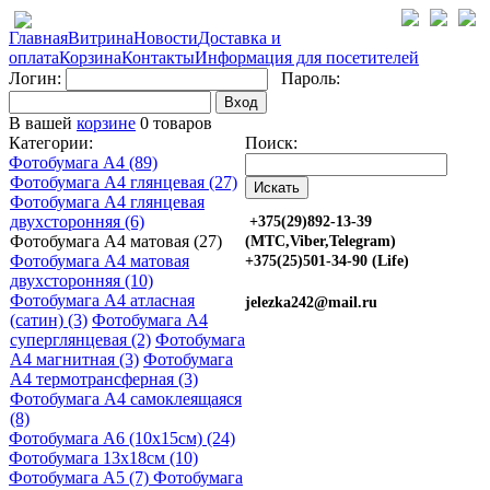
Главная
Витрина
Новости
Доставка и
оплата
Корзина
Контакты
Информация для посетителей
Логин:
Пароль:
Вход
В вашей
корзине
0 товаров
Категории:
Поиск:
Фотобумага A4 (89)
Фотобумага A4 глянцевая (27)
Фотобумага A4 глянцевая
двухсторонняя (6)
+375(29)892-13-39
Фотобумага A4 матовая (27)
(МТС,Viber,Telegram)
Фотобумага A4 матовая
+375(25)501-34-90 (Life)
двухсторонняя (10)
Фотобумага A4 атласная
jelezka242@mail.ru
(сатин) (3)
Фотобумага A4
суперглянцевая (2)
Фотобумага
A4 магнитная (3)
Фотобумага
A4 термотрансферная (3)
Фотобумага A4 самоклеящаяся
(8)
Фотобумага A6 (10х15см) (24)
Фотобумага 13х18см (10)
Фотобумага A5 (7)
Фотобумага