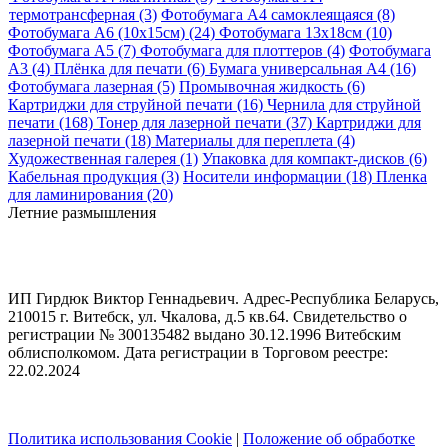
термотрансферная (3)
Фотобумага A4 самоклеящаяся (8)
Фотобумага A6 (10х15см) (24)
Фотобумага 13х18см (10)
Фотобумага A5 (7)
Фотобумага для плоттеров (4)
Фотобумага
A3 (4)
Плёнка для печати (6)
Бумага универсальная A4 (16)
Фотобумага лазерная (5)
Промывочная жидкость (6)
Картриджи для струйной печати (16)
Чернила для струйной
печати (168)
Тонер для лазерной печати (37)
Картриджи для
лазерной печати (18)
Материалы для переплета (4)
Художественная галерея (1)
Упаковка для компакт-дисков (6)
Кабельная продукция (3)
Носители информации (18)
Пленка
для ламинирования (20)
Летние размышления
ИП Гирдюк Виктор Геннадьевич. Адрес-Республика Беларусь,
210015 г. Витебск, ул. Чкалова, д.5 кв.64. Свидетельство о
регистрации № 300135482 выдано 30.12.1996 Витебским
облисполкомом. Дата регистрации в Торговом реестре:
22.02.2024
Политика использования Cookie
|
Положение об обработке