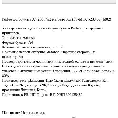
Perfeo фотобумага A4 230 г/м2 матовая 50л (PF-MTA4-230/50)(M02)
Универсальная односторонняя фотобумага Perfeo для струйныx
принтеров.
Тип бумаги: матовая
Формат бумаги: А4
Количество листов в упаковке, шт.: 50
Покрытие первой стороны: матовое. Обратная сторона: не
используется
Подходят для печати чернилами и на водной основе и пигментными.
Срок годности не ограничен. Хранить в сопутствующей товару
упаковке. Оптимальные условия хранения 15-25°C при влажности 20-
80%.
Производитель: Джиасинг Нью Скоуп Диджитал Технолоджи Ко.,
Лтд. Офис 9-1, корпус1-2Ф, Синьхуа Роуд, Джиашан Каунти,
провинция Чжэцзян, Китай.
Поставщик в РБ: ИП Гирдюк В.Г. УНП 300135482
Наличие:
Нет на складе