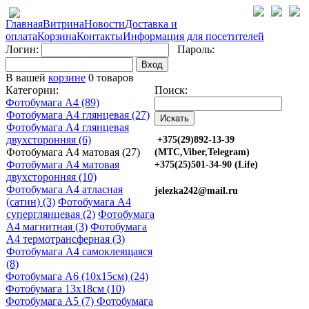
Главная
Витрина
Новости
Доставка и
оплата
Корзина
Контакты
Информация для посетителей
Логин:
Пароль:
Вход
В вашей
корзине
0 товаров
Категории:
Поиск:
Фотобумага A4 (89)
Фотобумага A4 глянцевая (27)
Фотобумага A4 глянцевая
двухсторонняя (6)
+375(29)892-13-39
Фотобумага A4 матовая (27)
(МТС,Viber,Telegram)
Фотобумага A4 матовая
+375(25)501-34-90 (Life)
двухсторонняя (10)
Фотобумага A4 атласная
jelezka242@mail.ru
(сатин) (3)
Фотобумага A4
суперглянцевая (2)
Фотобумага
A4 магнитная (3)
Фотобумага
A4 термотрансферная (3)
Фотобумага A4 самоклеящаяся
(8)
Фотобумага A6 (10х15см) (24)
Фотобумага 13х18см (10)
Фотобумага A5 (7)
Фотобумага