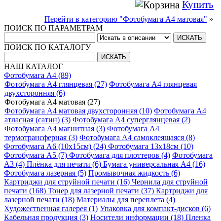
Купить
Перейти в категорию "Фотобумага A4 матовая"
»
ПОИСК ПО ПАРАМЕТРАМ
ПОИСК ПО КАТАЛОГУ
НАШ КАТАЛОГ
Фотобумага A4 (89)
Фотобумага A4 глянцевая (27)
Фотобумага A4 глянцевая
двухсторонняя (6)
Фотобумага A4 матовая (27)
Фотобумага A4 матовая двухсторонняя (10)
Фотобумага A4
атласная (сатин) (3)
Фотобумага A4 суперглянцевая (2)
Фотобумага A4 магнитная (3)
Фотобумага A4
термотрансферная (3)
Фотобумага A4 самоклеящаяся (8)
Фотобумага A6 (10х15см) (24)
Фотобумага 13х18см (10)
Фотобумага A5 (7)
Фотобумага для плоттеров (4)
Фотобумага
A3 (4)
Плёнка для печати (6)
Бумага универсальная A4 (16)
Фотобумага лазерная (5)
Промывочная жидкость (6)
Картриджи для струйной печати (16)
Чернила для струйной
печати (168)
Тонер для лазерной печати (37)
Картриджи для
лазерной печати (18)
Материалы для переплета (4)
Художественная галерея (1)
Упаковка для компакт-дисков (6)
Кабельная продукция (3)
Носители информации (18)
Пленка