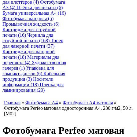
для плоттеров (4)
Фотобумага
A3 (4)
Плёнка для печати (6)
Бумага универсальная A4 (16)
Фотобумага лазерная (5)
Промывочная жидкость (6)
Картриджи для струйной
печати (16)
Чернила для
струйной печати (168)
Тонер
для лазерной печати (37)
Картриджи для лазерной
печати (18)
Материалы для
переплета (4)
Художественная
галерея (1)
Упаковка для
компакт-дисков (6)
Кабельная
продукция (3)
Носители
информации (18)
Пленка для
ламинирования (20)
Главная
»
Фотобумага A4
»
Фотобумага A4 матовая
»
Фотобумага Perfeo матовая односторонняя A4, 230 г/м2, 50 л.
[M02]
Фотобумага Perfeo матовая